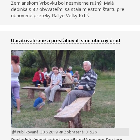
Zemianskom Vrbovku bol nesmierne rušný. Malá
dedinka s 82 obyvateľmi sa stala miestom štartu pre
obnovené preteky Rallye Veľký Krtíš....
Upratovali sme a presťahovali sme obecný úrad
Publikované: 30.6.2019,
Zobrazené: 3152 x
Posledná júnová sobota patrila oslávencom Pertom,