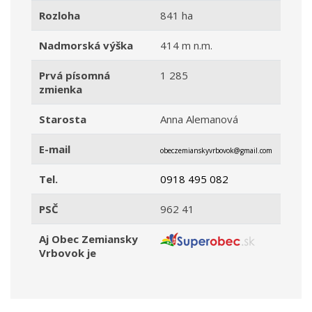
Rozloha
841 ha
Nadmorská výška
414 m n.m.
Prvá písomná
1 285
zmienka
Starosta
Anna Alemanová
E-mail
obeczemianskyvrbovok@gmail.com
Tel.
0918 495 082
PSČ
962 41
Aj Obec Zemiansky
Vrbovok je