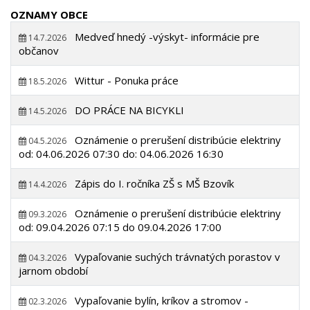
OZNAMY OBCE
Medveď hnedý -výskyt- informácie pre
14.7.2026
občanov
Wittur - Ponuka práce
18.5.2026
DO PRÁCE NA BICYKLI
14.5.2026
Oznámenie o prerušení distribúcie elektriny
04.5.2026
od: 04.06.2026 07:30 do: 04.06.2026 16:30
Zápis do I. ročníka ZŠ s MŠ Bzovík
14.4.2026
Oznámenie o prerušení distribúcie elektriny
09.3.2026
od: 09.04.2026 07:15 do 09.04.2026 17:00
Vypaľovanie suchých trávnatých porastov v
04.3.2026
jarnom období
Vypaľovanie bylín, kríkov a stromov -
02.3.2026