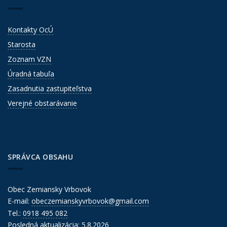
Kontakty OcÚ
Starosta
Zoznam VZN
Úradná tabuľa
Zasadnutia zastupiteľstva
Verejné obstarávanie
SPRÁVCA OBSAHU
Obec Zemiansky Vrbovok
E-mail:
obeczemianskyvrbovok@gmail.com
Tel.:
0918 495 082
Posledná aktualizácia: 5.8.2026