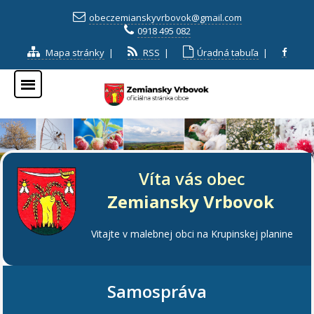
obeczemianskyvrbovok@gmail.com
0918 495 082
Mapa stránky
|
RSS
|
Úradná tabuľa
|
Víta vás obec
Zemiansky Vrbovok
Vitajte v malebnej obci na Krupinskej planine
Samospráva