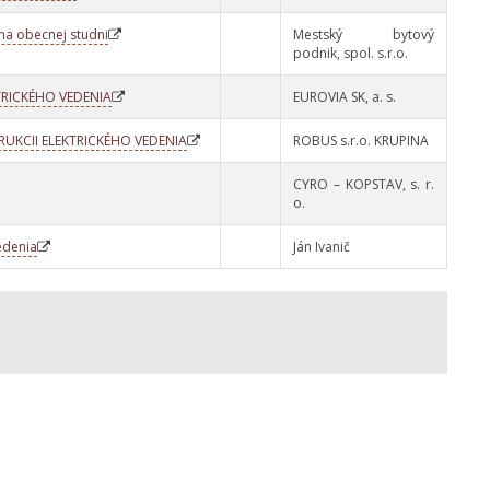
a obecnej studni
Mestský bytový
podnik, spol. s.r.o.
TRICKÉHO VEDENIA
EUROVIA SK, a. s.
UKCII ELEKTRICKÉHO VEDENIA
ROBUS s.r.o. KRUPINA
CYRO – KOPSTAV, s. r.
o.
edenia
Ján Ivanič