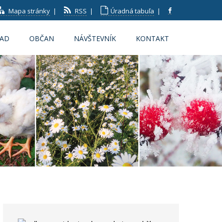
Mapa stránky
|
RSS
|
Úradná tabuľa
|
RAD
OBČAN
NÁVŠTEVNÍK
KONTAKT