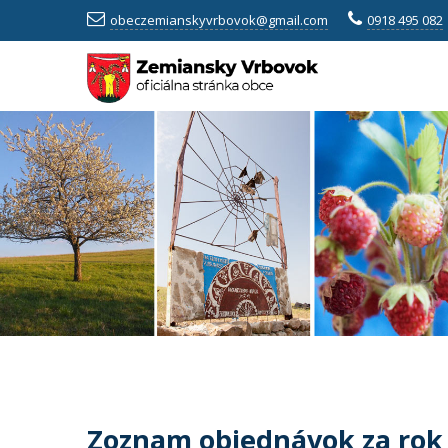
obeczemianskyvrbovok@gmail.com
0918 495 082
Zoznam objednávok za rok