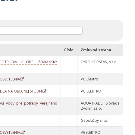
Číslo
Zmluvná strana
OTRUBIA V OBCI ZEMIANSKY
CYRO-KOPSTAV, s.r.o.
OSVETLENIA
VG Elektro
ADLA NA OBECNEJ STUDNI
VG ELEKTRO
avu vody pre potreby verejného
AQUATRADE Slovakia
Zvolen s.r.o.
Geoslužby s.r.o.
OSVETLENIA.
VGELEKTRO