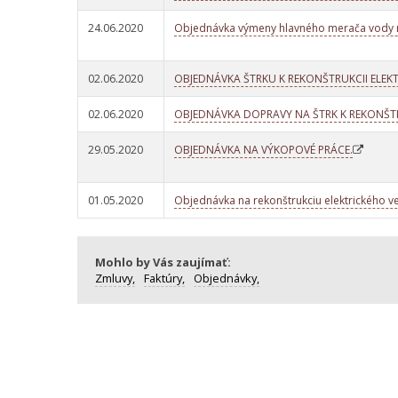
24.06.2020
Objednávka výmeny hlavného merača vody n
02.06.2020
OBJEDNÁVKA ŠTRKU K REKONŠTRUKCII ELEK
02.06.2020
OBJEDNÁVKA DOPRAVY NA ŠTRK K REKONŠTR
29.05.2020
OBJEDNÁVKA NA VÝKOPOVÉ PRÁCE.
01.05.2020
Objednávka na rekonštrukciu elektrického v
Mohlo by Vás zaujímať:
Zmluvy,
Faktúry,
Objednávky,