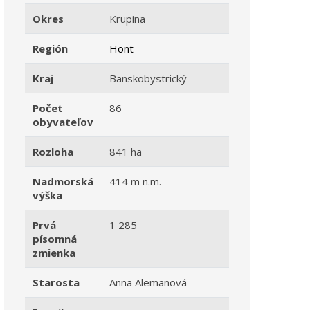
Okres
Krupina
Región
Hont
Kraj
Banskobystrický
Počet
86
obyvateľov
Rozloha
841 ha
Nadmorská
414 m n.m.
výška
Prvá
1 285
písomná
zmienka
Starosta
Anna Alemanová