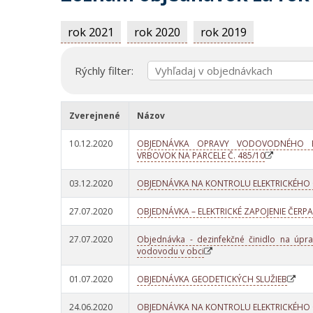
rok 2021
rok 2020
rok 2019
Rýchly filter:
Zverejnené
Názov
10.12.2020
OBJEDNÁVKA OPRAVY VODOVODNÉHO P
VRBOVOK NA PARCELE Č. 485/10
03.12.2020
OBJEDNÁVKA NA KONTROLU ELEKTRICKÉHO 
27.07.2020
OBJEDNÁVKA – ELEKTRICKÉ ZAPOJENIE ČERP
27.07.2020
Objednávka - dezinfekčné činidlo na úpr
vodovodu v obci
01.07.2020
OBJEDNÁVKA GEODETICKÝCH SLUŽIEB
24.06.2020
OBJEDNÁVKA NA KONTROLU ELEKTRICKÉHO 