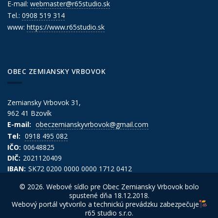
E-mail:
webmaster@r65studio.sk
Tel.:
0908 519 314
www:
https://www.r65studio.sk
OBEC ZEMIANSKY VRBOVOK
Zemiansky Vrbovok 31,
962 41 Bzovík
E-mail:
obeczemianskyvrbovok@gmail.com
Tel:
0918 495 082
IČO:
00648825
DIČ:
2021120409
IBAN:
SK72 0200 0000 0000 1712 0412
© 2026. Webové sídlo pre Obec Zemiansky Vrbovok bolo
spustené dňa 18.12.2018.
Webový portál vytvorilo a technickú prevádzku zabezpečuje
r65 studio s.r.o.