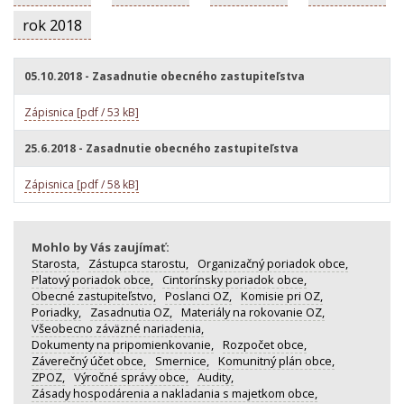
rok 2018
05.10.2018 - Zasadnutie obecného zastupiteľstva
Zápisnica [pdf / 53 kB]
25.6.2018 - Zasadnutie obecného zastupiteľstva
Zápisnica [pdf / 58 kB]
Mohlo by Vás zaujímať:
Starosta,
Zástupca starostu,
Organizačný poriadok obce,
Platový poriadok obce,
Cintorínsky poriadok obce,
Obecné zastupiteľstvo,
Poslanci OZ,
Komisie pri OZ,
Poriadky,
Zasadnutia OZ,
Materiály na rokovanie OZ,
Všeobecno záväzné nariadenia,
Dokumenty na pripomienkovanie,
Rozpočet obce,
Záverečný účet obce,
Smernice,
Komunitný plán obce,
ZPOZ,
Výročné správy obce,
Audity,
Zásady hospodárenia a nakladania s majetkom obce,