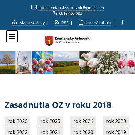
obeczemianskyvrbovok@gmail.com
0918 495 082
Mapa stránky
|
RSS
|
Úradná tabuľa
|
Zasadnutia OZ v roku 2018
rok 2026
rok 2025
rok 2024
rok 2023
rok 2022
rok 2021
rok 2020
rok 2019