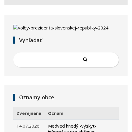
Vyhľadať
Oznamy obce
Zverejnené
Oznam
14.07.2026
Medveď hnedý -výskyt-
informácie pre občanov