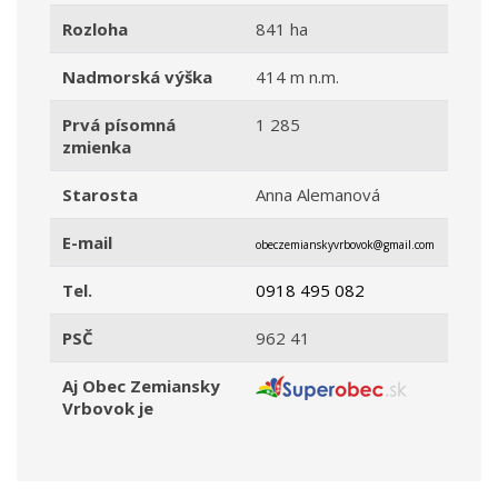
Rozloha
841 ha
Nadmorská výška
414 m n.m.
Prvá písomná
1 285
zmienka
Starosta
Anna Alemanová
E-mail
obeczemianskyvrbovok@gmail.com
Tel.
0918 495 082
PSČ
962 41
Aj Obec Zemiansky
Vrbovok je