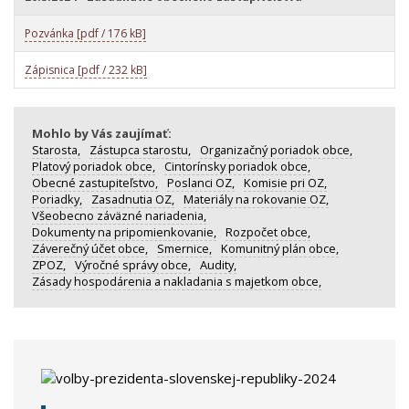
Pozvánka [pdf / 176 kB]
Zápisnica [pdf / 232 kB]
Mohlo by Vás zaujímať:
Starosta,
Zástupca starostu,
Organizačný poriadok obce,
Platový poriadok obce,
Cintorínsky poriadok obce,
Obecné zastupiteľstvo,
Poslanci OZ,
Komisie pri OZ,
Poriadky,
Zasadnutia OZ,
Materiály na rokovanie OZ,
Všeobecno záväzné nariadenia,
Dokumenty na pripomienkovanie,
Rozpočet obce,
Záverečný účet obce,
Smernice,
Komunitný plán obce,
ZPOZ,
Výročné správy obce,
Audity,
Zásady hospodárenia a nakladania s majetkom obce,