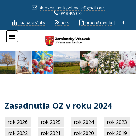
obeczemianskyvrbovok@gmail.com
0918 495 082
Mapa stránky
|
RSS
|
Úradná tabuľa
|
Zasadnutia OZ v roku 2024
rok 2026
rok 2025
rok 2024
rok 2023
rok 2022
rok 2021
rok 2020
rok 2019