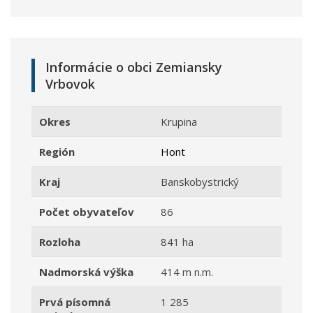
Informácie o obci Zemiansky
Vrbovok
Okres
Krupina
Región
Hont
Kraj
Banskobystrický
Počet obyvateľov
86
Rozloha
841 ha
Nadmorská výška
414 m n.m.
Prvá písomná
1 285