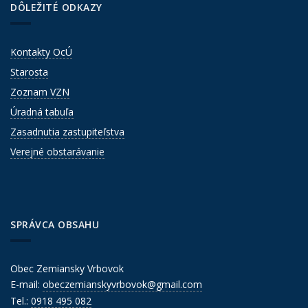
DÔLEŽITÉ ODKAZY
Kontakty OcÚ
Starosta
Zoznam VZN
Úradná tabuľa
Zasadnutia zastupiteľstva
Verejné obstarávanie
SPRÁVCA OBSAHU
Obec Zemiansky Vrbovok
E-mail:
obeczemianskyvrbovok@gmail.com
Tel.:
0918 495 082