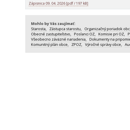
Zápisnica 09. 04. 2026 [pdf / 197 kB]
Mohlo by Vás zaujímať:
Starosta,
Zástupca starostu,
Organizačný poriadok obc
Obecné zastupiteľstvo,
Poslanci OZ,
Komisie pri OZ,
P
Všeobecno záväzné nariadenia,
Dokumenty na pripomi
Komunitný plán obce,
ZPOZ,
Výročné správy obce,
Aud