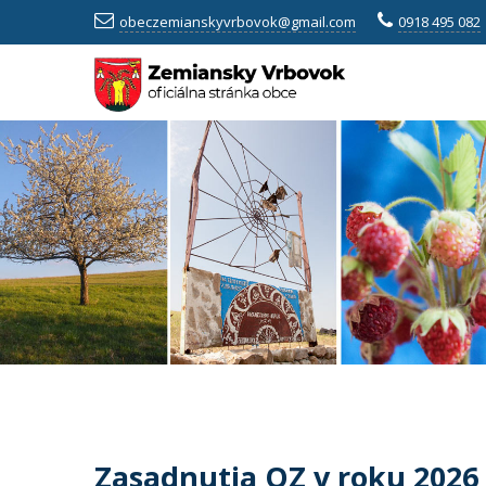
obeczemianskyvrbovok@gmail.com
0918 495 082
Zasadnutia OZ v roku 2026