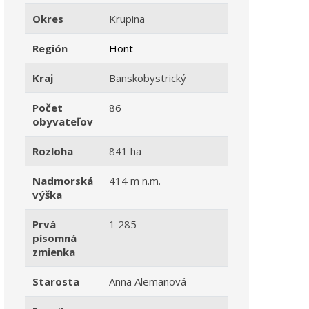
Okres
Krupina
Región
Hont
Kraj
Banskobystrický
Počet
86
obyvateľov
Rozloha
841 ha
Nadmorská
414 m n.m.
výška
Prvá
1 285
písomná
zmienka
Starosta
Anna Alemanová