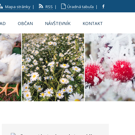
Mapa stránky
|
RSS
|
Úradná tabuľa
|
RAD
OBČAN
NÁVŠTEVNÍK
KONTAKT