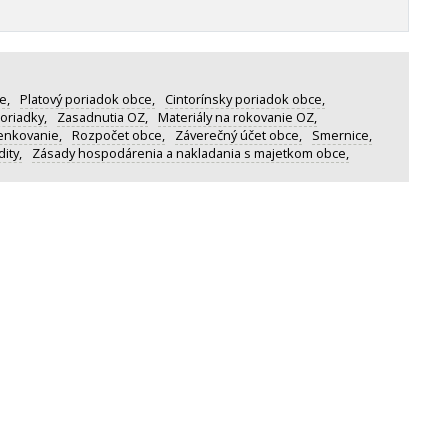
e,
Platový poriadok obce,
Cintorínsky poriadok obce,
oriadky,
Zasadnutia OZ,
Materiály na rokovanie OZ,
enkovanie,
Rozpočet obce,
Záverečný účet obce,
Smernice,
ity,
Zásady hospodárenia a nakladania s majetkom obce,