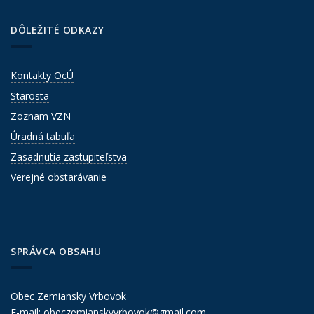
DÔLEŽITÉ ODKAZY
Kontakty OcÚ
Starosta
Zoznam VZN
Úradná tabuľa
Zasadnutia zastupiteľstva
Verejné obstarávanie
SPRÁVCA OBSAHU
Obec Zemiansky Vrbovok
E-mail:
obeczemianskyvrbovok@gmail.com