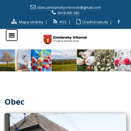
obeczemianskyvrbovok@gmail.com
0918 495 082
Mapa stránky
|
RSS
|
Úradná tabuľa
|
Obec