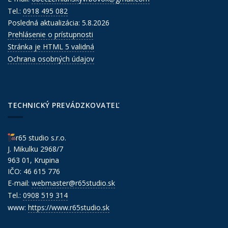
Tel.:
0918 495 082
Posledná aktualizácia: 5.8.2026
Prehlásenie o prístupnosti
Stránka je HTML 5 validná
Ochrana osobných údajov
TECHNICKÝ PREVÁDZKOVATEĽ
r65 studio s.r.o.
J. Mikulku 2968/7
963 01, Krupina
IČO: 46 615 776
E-mail:
webmaster@r65studio.sk
Tel.:
0908 519 314
www:
https://www.r65studio.sk