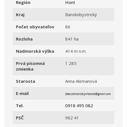
Región
Hont
Kraj
Banskobystrický
Počet obyvateľov
86
Rozloha
841 ha
Nadmorská výška
414 m n.m.
Prvá písomná
1 285
zmienka
Starosta
Anna Alemanová
E-mail
obeczemianskyvrbovok@gmail.com
Tel.
0918 495 082
PSČ
962 41