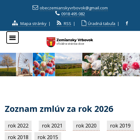
obeczemianskyvrbovok@gmail.com
0918 495 082
Mapa stránky
|
RSS
|
Úradná tabuľa
|
Zoznam zmlúv za rok 2026
rok 2022
rok 2021
rok 2020
rok 2019
rok 2018
rok 2015