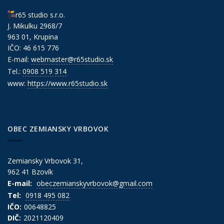
r65 studio s.r.o.
J. Mikulku 2968/7
963 01, Krupina
IČO: 46 615 776
E-mail:
webmaster@r65studio.sk
Tel.:
0908 519 314
www:
https://www.r65studio.sk
OBEC ZEMIANSKY VRBOVOK
Zemiansky Vrbovok 31,
962 41 Bzovík
E-mail:
obeczemianskyvrbovok@gmail.com
Tel:
0918 495 082
IČO:
00648825
DIČ:
2021120409