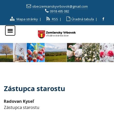
obeczemianskyvrbovok@gmail.com
0918 495 082
Mapa stránky
|
RSS
|
Úradná tabuľa
|
Zástupca starostu
Radovan Kyseľ
Zástupca starostu