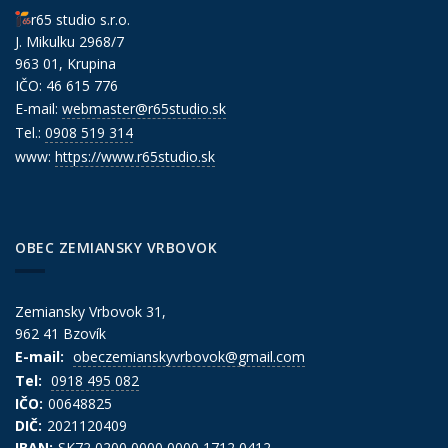
r65 studio s.r.o.
J. Mikulku 2968/7
963 01, Krupina
IČO: 46 615 776
E-mail:
webmaster@r65studio.sk
Tel.:
0908 519 314
www:
https://www.r65studio.sk
OBEC ZEMIANSKY VRBOVOK
Zemiansky Vrbovok 31,
962 41 Bzovík
E-mail:
obeczemianskyvrbovok@gmail.com
Tel:
0918 495 082
IČO:
00648825
DIČ:
2021120409
IBAN:
SK72 0200 0000 0000 1712 0412