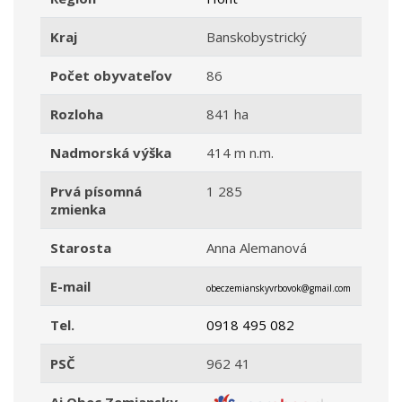
Kraj
Banskobystrický
Počet obyvateľov
86
Rozloha
841 ha
Nadmorská výška
414 m n.m.
Prvá písomná
1 285
zmienka
Starosta
Anna Alemanová
E-mail
obeczemianskyvrbovok@gmail.com
Tel.
0918 495 082
PSČ
962 41