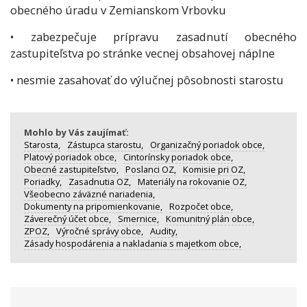
obecného úradu v Zemianskom Vrbovku
• zabezpečuje prípravu zasadnutí obecného
zastupiteľstva po stránke vecnej obsahovej náplne
• nesmie zasahovať do výlučnej pôsobnosti starostu
Mohlo by Vás zaujímať:
Starosta,
Zástupca starostu,
Organizačný poriadok obce,
Platový poriadok obce,
Cintorínsky poriadok obce,
Obecné zastupiteľstvo,
Poslanci OZ,
Komisie pri OZ,
Poriadky,
Zasadnutia OZ,
Materiály na rokovanie OZ,
Všeobecno záväzné nariadenia,
Dokumenty na pripomienkovanie,
Rozpočet obce,
Záverečný účet obce,
Smernice,
Komunitný plán obce,
ZPOZ,
Výročné správy obce,
Audity,
Zásady hospodárenia a nakladania s majetkom obce,