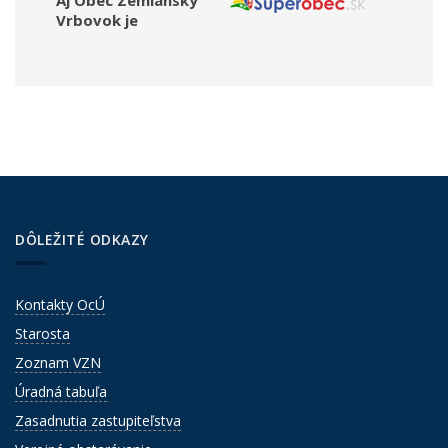
Aj Obec Zemiansky
Vrbovok je
DÔLEŽITÉ ODKAZY
Kontakty OcÚ
Starosta
Zoznam VZN
Úradná tabuľa
Zasadnutia zastupiteľstva