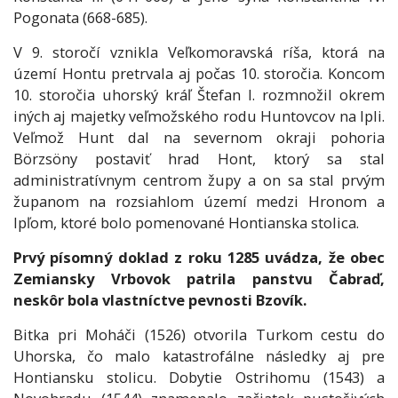
Pogonata (668-685).
V 9. storočí vznikla Veľkomoravská ríša, ktorá na
území Hontu pretrvala aj počas 10. storočia. Koncom
10. storočia uhorský kráľ Štefan I. rozmnožil okrem
iných aj majetky veľmožského rodu Huntovcov na Ipli.
Veľmož Hunt dal na severnom okraji pohoria
Börzsöny postaviť hrad Hont, ktorý sa stal
administratívnym centrom župy a on sa stal prvým
županom na rozsiahlom území medzi Hronom a
Ipľom, ktoré bolo pomenované Hontianska stolica.
Prvý písomný doklad z roku 1285 uvádza, že obec
Zemiansky Vrbovok patrila panstvu Čabraď,
neskôr bola vlastníctve pevnosti Bzovík.
Bitka pri Moháči (1526) otvorila Turkom cestu do
Uhorska, čo malo katastrofálne následky aj pre
Hontiansku stolicu. Dobytie Ostrihomu (1543) a