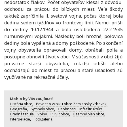
nedostatok žiakov. Počet obyvateľov klesal z dôvodu
odchodu za prácou do blízkych miest. Veľa škody
taktiež zapríčinila II. svetová vojna, počas ktorej bola
dedina sedem týždňov vo frontovej línii. Nemci prišli
do dediny 10.12.1944 a bola oslobodená 22.2.1945
rumunskými vojakmi. Následky boli hrozné, polovica
dediny bola vypálená a domy poškodené. Po skončení
vojny obyvatelia opravovali domy, obrábali polia a
postupne obnovili život v obci. V súčasnosti v obci žijú
prevažne starší obyvatelia, mladší odišli alebo
odchádzajú do miest za prácou a staré usadlosti sú
využívané na rekreačné účely.
Mohlo by Vás zaujímať:
História obce,
Povesť o vzniku obce Zemiansky Vrbovok,
Geografia,
Symboly obce,
Osobnosti,
Infraštruktúra,
Úradná tabuľa,
Voľby,
PHSR obce,
Územný plán obce,
Interpelácie,
Fotogaléria,