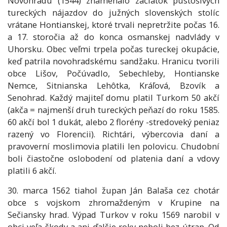
Novohradu (1544) znamenalo začiatok pustošivých
tureckých nájazdov do južných slovenských stolíc
vrátane Hontianskej, ktoré trvali nepretržite počas 16.
a 17. storočia až do konca osmanskej nadvlády v
Uhorsku. Obec veľmi trpela počas tureckej okupácie,
keď patrila novohradskému sandžaku. Hranicu tvorili
obce Lišov, Počúvadlo, Sebechleby, Hontianske
Nemce, Sitnianska Lehôtka, Kráľová, Bzovík a
Senohrad. Každý majiteľ domu platil Turkom 50 akčí
(akča = najmenší druh tureckých peňazí do roku 1585.
60 akčí bol 1 dukát, alebo 2 florény -stredoveký peniaz
razený vo Florencii). Richtári, výbercovia daní a
pravoverní moslimovia platili len polovicu. Chudobní
boli čiastočne oslobodení od platenia daní a vdovy
platili 6 akčí.
30. marca 1562 tiahol župan Ján Balaša cez chotár
obce s vojskom zhromaždeným v Krupine na
Sečiansky hrad. Výpad Turkov v roku 1569 narobil v
obci veľa škody a ani ďalšie roky neboli bez útrap. Od