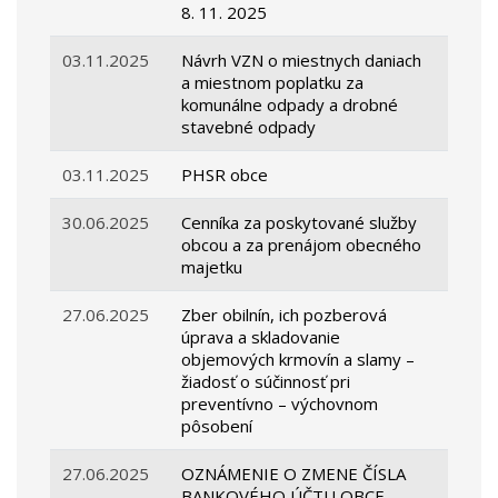
8. 11. 2025
03.11.2025
Návrh VZN o miestnych daniach
a miestnom poplatku za
komunálne odpady a drobné
stavebné odpady
03.11.2025
PHSR obce
30.06.2025
Cenníka za poskytované služby
obcou a za prenájom obecného
majetku
27.06.2025
Zber obilnín, ich pozberová
úprava a skladovanie
objemových krmovín a slamy –
žiadosť o súčinnosť pri
preventívno – výchovnom
pôsobení
27.06.2025
OZNÁMENIE O ZMENE ČÍSLA
BANKOVÉHO ÚČTU OBCE