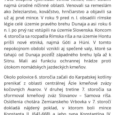
najmä úrodné nížinné oblasti. Venovali sa remeslám
ako železiarstvo, kováčstvo, hrnčiarstvo a objavili sa
už aj prvé mince. V roku 9 pred n. l. obsadili rímske
légie celé územie pravého brehu Dunaja a asi roku 6
n. l. po prvý raz vstúpili na územie Slovenska. Koncom
4. storočia sa rozpadla Rímska ríša a na územie Hontu
prišli nové etniká, najmä Góti a Húni. V tomto
nepokojnom období vznikli aj spečené valy, ktoré sa
ťahajú od Dunaja pozdĺž západného brehu Ipľa až k
Sitnu. Mali asi funkciu ochrannej hrádze proti
útokom nomádskych jazdeckých kmeňov.
Okolo polovice 6. storočia začali do Karpatskej kotliny
prenikať z oblasti centrálnej Ázie kmeňové zväzy
kočovných Avarov. V druhej tretine 7. storočia sa
sformoval kmeňový zväz Slovanov – Samova ríša.
Osídlenia chotára Zemianskeho Vrbovka v 7. storočí
dokladá nájdený poklad, v ktorom boli mince
Konstanta II. (641-668) a jeho syna Konstantína IV.