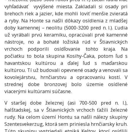
vyhľadávať vyvýšené miesta. Zakladali si osady pri
brehoch riek a jazier, kde mohli loviť menšie zvieratá
a ryby. Na Honte sa našli dôkazy osídlenia z mladšej
doby kamennej – neolitu (5000-3200 pred n. l.). Ľudia
už vyrábali prvú keramiku, opracúvali prvé kamenné
nástroje, no a bohaté ložiská rúd v Štiavnických
vrchoch podporili osídľovanie tohto kraja. Na
počiatku to bola skupina Kosihy-Čaka, potom ľud s
havantskou kultúrou a ďalej ľud s maďarskou
kultúrou. Tí už budovali opevnené osady a venovali sa
kovolejárstvu, hrnčiarstvu a opracovaniu kostí. V
strednej dobe bronzovej bolo územie osídlené
viacerými kultúrami súčasne.
V staršej dobe železnej (asi 700-500 pred n. l.),
halštadskej, sa v Štiavnických vrchoch ťažili železné
rudy. Na celom území Hontu sa našli nálezy skupiny
Szentesvekerzug, ktorá sem priniesla hrnčiarsky kruh.
Túto skupinu vystriedali etniká Keltov, ktorí osídlili