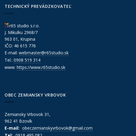
TECHNICKÝ PREVÁDZKOVATEĽ
r65 studio s.r.o.
J. Mikulku 2968/7
963 01, Krupina
IČO: 46 615 776
E-mail:
webmaster@r65studio.sk
Tel.:
0908 519 314
www:
https://www.r65studio.sk
OBEC ZEMIANSKY VRBOVOK
Zemiansky Vrbovok 31,
962 41 Bzovík
E-mail:
obeczemianskyvrbovok@gmail.com
Tel:
0918 495 082