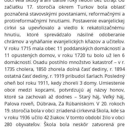
začiatku 17. storočia okrem Turkov bola oblasť
poznačená stavovskými povstaniami, reformačnými a
protireformačnými hnutiami. Postavenie evanjelickej
cirkvi sa upevňovalo a viedlo k rekatolizačnému
hnutiu, ktoré sprevádzalo násilné odoberanie
chrámov a vyháňanie evanjelických kňazov a učiteľov.
V roku 1715 mala obec 11 poddanských domácností a
11 opustených domov, v roku 1720 tu bolo už len 6
domácností. Osadu postihlo množstvo katastrof – v r.
1735 cholera, 1850 zhorela dolná časť dediny, r. 1894
ostatná časť dediny, r. 1919 pribudol šarlach. Posledný
oheň bol roku 1911, kedy zhoreli 3 domy. Umiestenie
obce medzi kopcami, potvrdzujú aj názvy honov,
ktoré sa zachovali až dodnes – Starý háj, Veľký háj,
Palova roveň, Dúbrava, Za Rúbaniskom. V 20. rokoch
19. storočia bola v obci zriadená cirkevná škola, kde sa
v roku 1936 učilo 42 žiakov. V tomto období žilo v obci
280 obyvateľov. Škola bola neskôr zatvorená pre