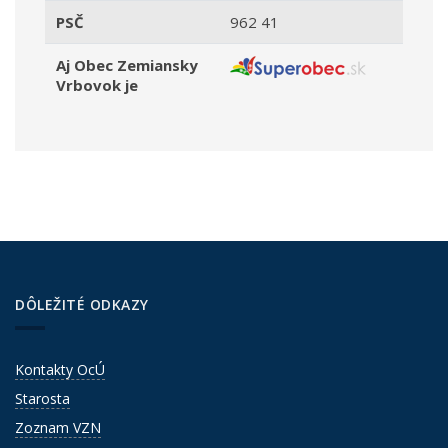
PSČ
962 41
Aj Obec Zemiansky
Vrbovok je
DÔLEŽITÉ ODKAZY
Kontakty OcÚ
Starosta
Zoznam VZN