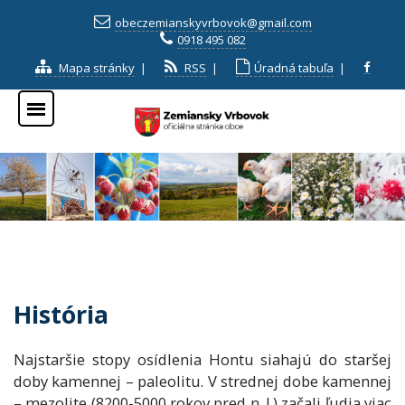
obeczemianskyvrbovok@gmail.com
0918 495 082
Mapa stránky
|
RSS
|
Úradná tabuľa
|
História
Najstaršie stopy osídlenia Hontu siahajú do staršej
doby kamennej – paleolitu. V strednej dobe kamennej
– mezolite (8200-5000 rokov pred n. l.) začali ľudia viac