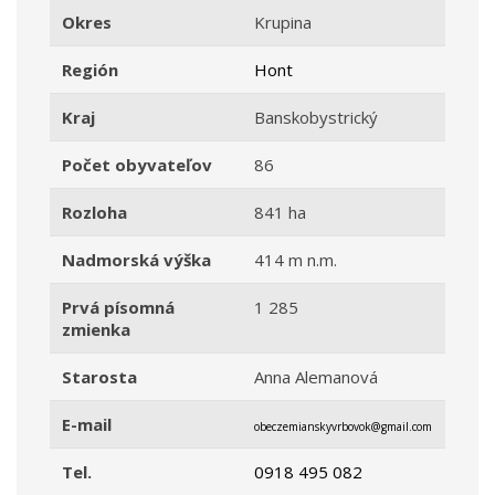
Okres
Krupina
Región
Hont
Kraj
Banskobystrický
Počet obyvateľov
86
Rozloha
841 ha
Nadmorská výška
414 m n.m.
Prvá písomná
1 285
zmienka
Starosta
Anna Alemanová
E-mail
obeczemianskyvrbovok@gmail.com
Tel.
0918 495 082