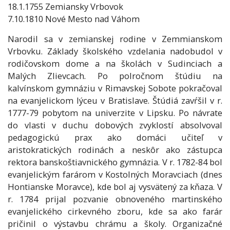
18.1.1755 Zemiansky Vrbovok
7.10.1810 Nové Mesto nad Váhom
Narodil sa v zemianskej rodine v Zemmianskom
Vrbovku. Základy školského vzdelania nadobudol v
rodičovskom dome a na školách v Sudinciach a
Malých Zlievcach. Po polročnom štúdiu na
kalvínskom gymnáziu v Rimavskej Sobote pokračoval
na evanjelickom lýceu v Bratislave. Štúdiá zavŕšil v r.
1777-79 pobytom na univerzite v Lipsku. Po návrate
do vlasti v duchu dobových zvyklostí absolvoval
pedagogickú prax ako domáci učiteľ v
aristokratických rodinách a neskôr ako zástupca
rektora banskoštiavnického gymnázia. V r. 1782-84 bol
evanjelickým farárom v Kostolných Moravciach (dnes
Hontianske Moravce), kde bol aj vysvätený za kňaza. V
r. 1784 prijal pozvanie obnoveného martinského
evanjelického cirkevného zboru, kde sa ako farár
pričinil o výstavbu chrámu a školy. Organizačné