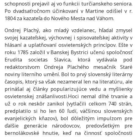
schopnosti prejavil aj vo funkcii turčianskeho seniora.
Po dvadsaťročnom účinkovaní v Martine odišiel v r.
1804 za kazateľa do Nového Mesta nad Váhom.
Ondrej Plachý, ako mladý vzdelanec, hľadal zmysel
svojej kazateľskej, výchovnej i spisovateľskej aktivity v
hlásaní a uplatňovaní osvietenských princípov. Ešte v
roku 1785 založil v Banskej Bystrici učenú spoločnosť
Erudita societas Slavica, ktorá vydávala pod
redaktorstvom Ondreja Plachého mesačník Staré
noviny literního umění. Bol to prvý slovenský literárny
časopis, ktorý sa však nezameral len na literatúru, ale
prinášal aj články popularizujúce vedu a myšlienky
osvietenskej znášanlivosti.Hoci nemal dlhé trvanie a
už o rok neskôr zanikol (vytlačili celkom 740 strán,
predplatilo si ho len 60 ľudí, väčšinou slovenských
evanjelických kňazov), bol dôležitým impulzom pre
ďalšie generácie národovcov, predovšetkým pre
bernolákovské hnutie, keď na činnosť spoločnosti