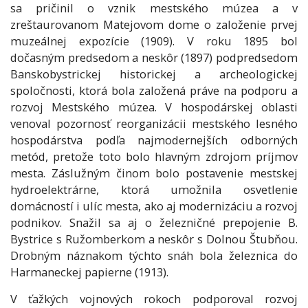
sa pričinil o vznik mestského múzea a v
zreštaurovanom Matejovom dome o založenie prvej
muzeálnej expozície (1909). V roku 1895 bol
dočasným predsedom a neskôr (1897) podpredsedom
Banskobystrickej historickej a archeologickej
spoločnosti, ktorá bola založená práve na podporu a
rozvoj Mestského múzea. V hospodárskej oblasti
venoval pozornosť reorganizácii mestského lesného
hospodárstva podľa najmodernejších odborných
metód, pretože toto bolo hlavným zdrojom príjmov
mesta. Záslužným činom bolo postavenie mestskej
hydroelektrárne, ktorá umožnila osvetlenie
domácností i ulíc mesta, ako aj modernizáciu a rozvoj
podnikov. Snažil sa aj o železničné prepojenie B.
Bystrice s Ružomberkom a neskôr s Dolnou Štubňou.
Drobným náznakom týchto snáh bola železnica do
Harmaneckej papierne (1913).
V ťažkých vojnových rokoch podporoval rozvoj