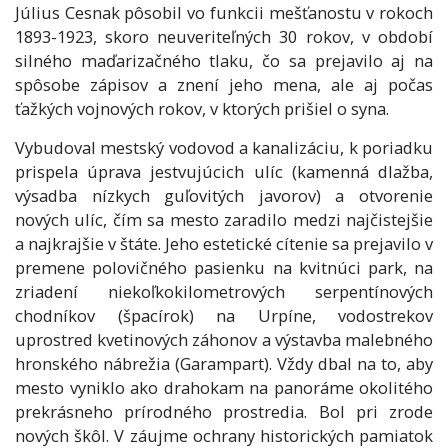
Július Cesnak pôsobil vo funkcii mešťanostu v rokoch
1893-1923, skoro neuveriteľných 30 rokov, v období
silného maďarizačného tlaku, čo sa prejavilo aj na
spôsobe zápisov a znení jeho mena, ale aj počas
ťažkých vojnových rokov, v ktorých prišiel o syna.
Vybudoval mestský vodovod a kanalizáciu, k poriadku
prispela úprava jestvujúcich ulíc (kamenná dlažba,
výsadba nízkych guľovitých javorov) a otvorenie
nových ulíc, čím sa mesto zaradilo medzi najčistejšie
a najkrajšie v štáte. Jeho estetické cítenie sa prejavilo v
premene polovičného pasienku na kvitnúci park, na
zriadení niekoľkokilometrových serpentínových
chodníkov (špacírok) na Urpíne, vodostrekov
uprostred kvetinových záhonov a výstavba malebného
hronského nábrežia (Garampart). Vždy dbal na to, aby
mesto vyniklo ako drahokam na panoráme okolitého
prekrásneho prírodného prostredia. Bol pri zrode
nových škôl. V záujme ochrany historických pamiatok