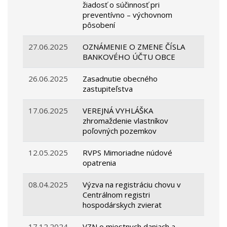
žiadosť o súčinnosť pri
preventívno – výchovnom
pôsobení
27.06.2025
OZNÁMENIE O ZMENE ČÍSLA
BANKOVÉHO ÚČTU OBCE
26.06.2025
Zasadnutie obecného
zastupiteľstva
17.06.2025
VEREJNÁ VYHLÁŠKA
zhromaždenie vlastníkov
poľovných pozemkov
12.05.2025
RVPS Mimoriadne núdové
opatrenia
08.04.2025
Výzva na registráciu chovu v
Centrálnom registri
hospodárskych zvierat
17.12.2024
VZN o miestnych daniach a