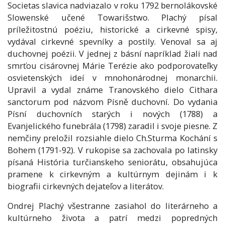
Societas slavica nadviazalo v roku 1792 bernolákovské
Slowenské učené Towarišstwo. Plachý písal
príležitostnú poéziu, historické a cirkevné spisy,
vydával cirkevné spevníky a postily. Venoval sa aj
duchovnej poézii. V jednej z básní napríklad žiali nad
smrťou cisárovnej Márie Terézie ako podporovateľky
osvietenských ideí v mnohonárodnej monarchii.
Upravil a vydal známe Tranovského dielo Cithara
sanctorum pod názvom Písně duchovní. Do vydania
Písní duchovních starých i nových (1788) a
Evanjelického funebrála (1798) zaradil i svoje piesne. Z
nemčiny preložil rozsiahle dielo Ch.Sturma Kochání s
Bohem (1791-92). V rukopise sa zachovala po latinsky
písaná História turčianskeho seniorátu, obsahujúca
pramene k cirkevným a kultúrnym dejinám i k
biografii cirkevných dejateľov a literátov.
Ondrej Plachý všestranne zasiahol do literárneho a
kultúrneho života a patrí medzi popredných