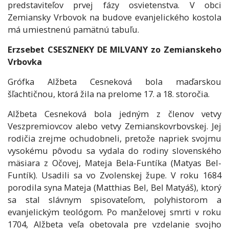
predstaviteľov prvej fázy osvietenstva. V obci
Zemiansky Vrbovok na budove evanjelického kostola
má umiestnenú pamätnú tabuľu.
Erzsebet CSESZNEKY DE MILVANY zo Zemianskeho
Vrbovka
Grófka Alžbeta Cesneková bola maďarskou
šľachtičnou, ktorá žila na prelome 17. a 18. storočia.
Alžbeta Cesneková bola jedným z členov vetvy
Veszpremiovcov alebo vetvy Zemianskovrbovskej. Jej
rodičia zrejme ochudobneli, pretože napriek svojmu
vysokému pôvodu sa vydala do rodiny slovenského
mäsiara z Očovej, Mateja Bela-Funtíka (Matyas Bel-
Funtík). Usadili sa vo Zvolenskej župe. V roku 1684
porodila syna Mateja (Matthias Bel, Bel Matyáš), ktorý
sa stal slávnym spisovateľom, polyhistorom a
evanjelickým teológom. Po manželovej smrti v roku
1704, Alžbeta veľa obetovala pre vzdelanie svojho