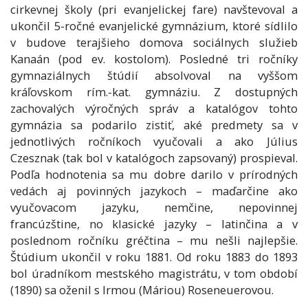
cirkevnej školy (pri evanjelickej fare) navštevoval a
ukončil 5-ročné evanjelické gymnázium, ktoré sídlilo
v budove terajšieho domova sociálnych služieb
Kanaán (pod ev. kostolom). Posledné tri ročníky
gymnaziálnych štúdií absolvoval na vyššom
kráľovskom rím.-kat. gymnáziu. Z dostupných
zachovalých výročných správ a katalógov tohto
gymnázia sa podarilo zistiť, aké predmety sa v
jednotlivých ročníkoch vyučovali a ako Július
Czesznak (tak bol v katalógoch zapsovaný) prospieval.
Podľa hodnotenia sa mu dobre darilo v prírodných
vedách aj povinných jazykoch – maďarčine ako
vyučovacom jazyku, nemčine, nepovinnej
francúzštine, no klasické jazyky – latinčina a v
poslednom ročníku gréčtina – mu nešli najlepšie.
Štúdium ukončil v roku 1881. Od roku 1883 do 1893
bol úradníkom mestského magistrátu, v tom období
(1890) sa oženil s Irmou (Máriou) Roseneuerovou.