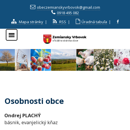
obeczemianskyvrbovok@gmail.com
0918 495 082
Mapa stránky
|
RSS
|
Úradná tabuľa
|
Osobnosti obce
Ondrej PLACHÝ
básnik, evanjelický kňaz