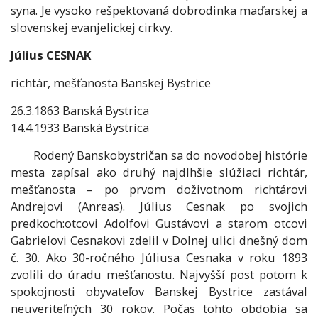
syna. Je vysoko rešpektovaná dobrodinka maďarskej a
slovenskej evanjelickej cirkvy.
Július CESNAK
richtár, mešťanosta Banskej Bystrice
26.3.1863 Banská Bystrica
14.4.1933 Banská Bystrica
Rodený Banskobystričan sa do novodobej histórie
mesta zapísal ako druhý najdlhšie slúžiaci richtár,
mešťanosta – po prvom doživotnom richtárovi
Andrejovi (Anreas). Július Cesnak po svojich
predkoch:otcovi Adolfovi Gustávovi a starom otcovi
Gabrielovi Cesnakovi zdelil v Dolnej ulici dnešný dom
č. 30. Ako 30-ročného Júliusa Cesnaka v roku 1893
zvolili do úradu mešťanostu. Najvyšší post potom k
spokojnosti obyvateľov Banskej Bystrice zastával
neuveriteľných 30 rokov. Počas tohto obdobia sa