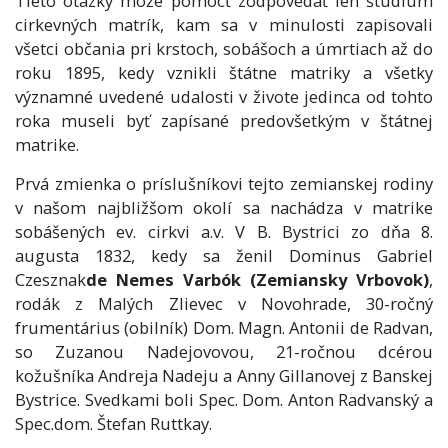
Tieto otázky môže pomôcť zodpovedať len štúdium
cirkevných matrík, kam sa v minulosti zapisovali
všetci občania pri krstoch, sobášoch a úmrtiach až do
roku 1895, kedy vznikli štátne matriky a všetky
významné uvedené udalosti v živote jedinca od tohto
roka museli byť zapísané predovšetkým v štátnej
matrike.
Prvá zmienka o príslušníkovi tejto zemianskej rodiny
v našom najbližšom okolí sa nachádza v matrike
sobášených ev. cirkvi a.v. V B. Bystrici zo dňa 8.
augusta 1832, kedy sa ženil Dominus Gabriel
Czesznak
de Nemes Varbók (Zemiansky Vrbovok)
,
rodák z Malých Zlievec v Novohrade, 30-ročný
frumentárius (obilník) Dom. Magn. Antonii de Radvan,
so Zuzanou Nadejovovou, 21-ročnou dcérou
kožušníka Andreja Nadeju a Anny Gillanovej z Banskej
Bystrice. Svedkami boli Spec. Dom. Anton Radvanský a
Spec.dom. Štefan Ruttkay.