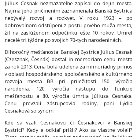
Július Cesnak nezmazateľne zapísal do dejín mesta.
Najmä jeho pričinením zaznamenala Banská Bystrica
nebývalý rozvoj a rozkvet. V roku 1923 – po
dobrovoľnom odstúpení z postu prvého muža mesta,
žil na zaslúženom odpočinku ešte 10 rokov. Umrel
necelé tri týždne po svojich 70-tych narodeninách.
Dlhoročný mešťanosta Banskej Bystrice Július Cesnak
(Czesznak, Česnák) dostal in memoriam cenu mesta
za rok 2013. Cena bola udelená za mimoriadny prínos
v oblasti hospodárskeho, spoločenského a kultúrneho
rozvoja mesta BB pri príležitosti 150. výročia
narodenia, 120. výročia nástupu do funkcie
mešťanostu a 80. výročia úmrtia Júliusa Cesnaka.
Cenu prevzali zástupcovia rodiny, pani Lýdia
Cesnaková so synom.
Kde sa vzali Cesnakovci či Česnakovci v Banskej
Bystrici? Kedy a odkiaľ prišli? Ako sa vlastne volali?