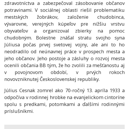
zdravotníctva a zabezpečoval zásobovanie občanov
potravinami. V sociálnej oblasti riešil problematiku
mestských žobrákov, založenie chudobinca,
vývarovne, verejných kúpeľov pre nižšiu vrstvu
obyvateľov a organizoval zbierky na pomoc
chudobným. Bolestne znášal stratu svojho syna
Júliusa počas prvej svetovej vojny, ale ani to ho
neodradilo od neúnavnej práce v prospech mesta a
jeho občanov. Jeho postoje a zásluhy o rozvoj mesta
ocenili občania BB tým, že ho zvolili za mešťanostu aj
v povojnovom období, v prvých rokoch
novovzniknutej Československej republiky.
Július Cesnak zomrel ako 70-ročný 13. apríla 1933 a
odpočíva v rodinnej hrobke na evanjelickom cintoríne
spolu s predkami, potomkami a ďalšími rodinnými
príslušníkmi.