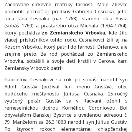
Zachované cirkevné matriky farnosti Malé Zlievce
pomohli poznať aj predkov Gabriela Cesnaka, jeho
otca Jána Cesnaka (nar. 1768), starého otca Pavla
(sobáš 1760) a prastarého otca Michala (1704-1764),
ktorý pochádzal
zo Zemianskeho Vrbovka
, kde žilo
viacej príslušníkov tohto rodu. Cesnakovci žili aj na
Kozom Vrbovku, ktorý patril do farnosti Drienovo, ale
zrejme preto, že rod pochádzal zo Zemianskeho
Vrbovka, sobášili a svoje deti krstili v Cerove, kam
Zemiansky Vrbovok patril.
Gabrielovi Cesnakovi sa rok po sobáši narodil syn
Adolf Gustáv (požíval len meno Gustáv), otec
budúceho mešťanostu Júliusa Cesnaka. 25-ročný
vyučený pekár Gustáv sa v Radvani oženil s
remeselníckou dcérou Kornéliou Coroniovou. Bol
obyvateľom Banskej Bystrice s uvedenou adresou č.
79. Manželom sa 26.3.1863 narodil syn Július Gustáv.
Po štyroch rokoch elementárnej chlapčenskej