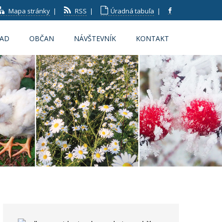
Mapa stránky
|
RSS
|
Úradná tabuľa
|
RAD
OBČAN
NÁVŠTEVNÍK
KONTAKT