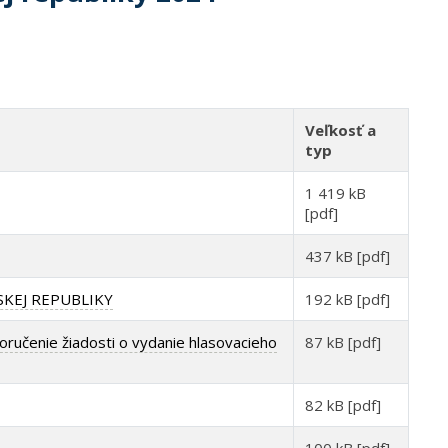
Veľkosť a
typ
1 419 kB
[pdf]
437 kB [pdf]
KEJ REPUBLIKY
192 kB [pdf]
ručenie žiadosti o vydanie hlasovacieho
87 kB [pdf]
82 kB [pdf]