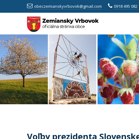
obeczemianskyvrbovok@gmail.com
0918 495 082
Voľby prezidenta Slovenske