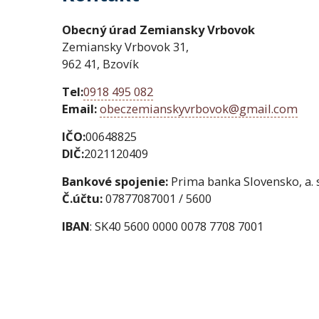
Obecný úrad Zemiansky Vrbovok
Zemiansky Vrbovok 31,
962 41, Bzovík
Tel:
0918 495 082
Email:
obeczemianskyvrbovok@gmail.com
IČO:
00648825
DIČ:
2021120409
Bankové spojenie:
Prima banka Slovensko, a. s
Č.účtu:
07877087001 / 5600
IBAN
: SK40 5600 0000 0078 7708 7001