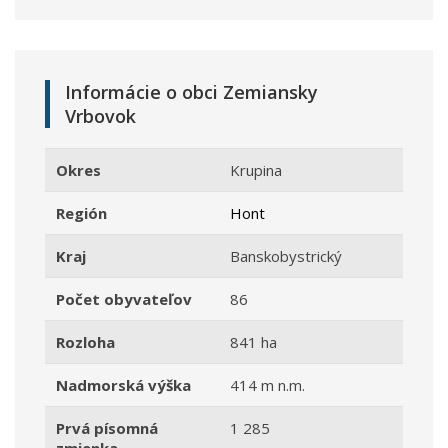
Informácie o obci Zemiansky
Vrbovok
Okres
Krupina
Región
Hont
Kraj
Banskobystrický
Počet obyvateľov
86
Rozloha
841 ha
Nadmorská výška
414 m n.m.
Prvá písomná
1 285