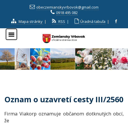
obeczemianskyvrbovok@gmail.com
0918 495 082
Mapa stránky
|
RSS
|
Úradná tabuľa
|
Oznam o uzavretí cesty III/2560
Firma Viakorp oznamuje občanom dotknutých obcí,
že