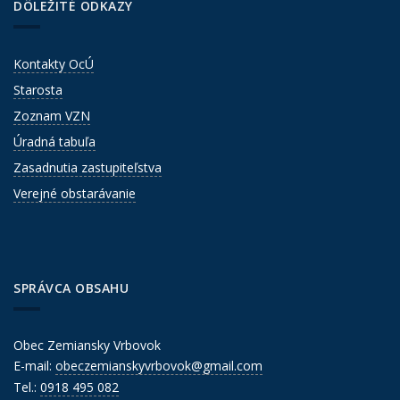
DÔLEŽITÉ ODKAZY
Kontakty OcÚ
Starosta
Zoznam VZN
Úradná tabuľa
Zasadnutia zastupiteľstva
Verejné obstarávanie
SPRÁVCA OBSAHU
Obec Zemiansky Vrbovok
E-mail:
obeczemianskyvrbovok@gmail.com
Tel.:
0918 495 082