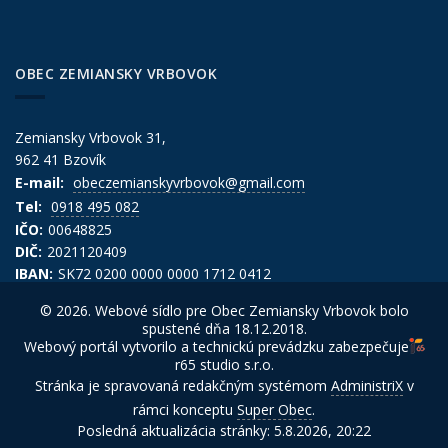
OBEC ZEMIANSKY VRBOVOK
Zemiansky Vrbovok 31,
962 41 Bzovík
E-mail:
obeczemianskyvrbovok@gmail.com
Tel:
0918 495 082
IČO:
00648825
DIČ:
2021120409
IBAN:
SK72 0200 0000 0000 1712 0412
© 2026. Webové sídlo pre Obec Zemiansky Vrbovok bolo
spustené dňa 18.12.2018.
Webový portál vytvorilo a technickú prevádzku zabezpečuje
r65 studio s.r.o.
Stránka je spravovaná redakčným systémom
AdministriX
v
rámci konceptu
Super Obec
.
Posledná aktualizácia stránky: 5.8.2026, 20:22