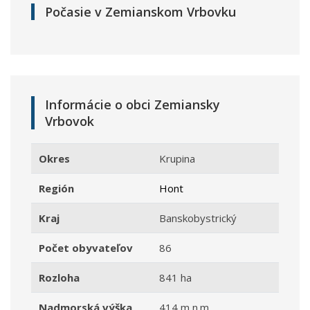
Počasie v Zemianskom Vrbovku
Informácie o obci Zemiansky
Vrbovok
Okres
Krupina
Región
Hont
Kraj
Banskobystrický
Počet obyvateľov
86
Rozloha
841 ha
Nadmorská výška
414 m n.m.