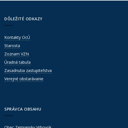
DÔLEŽITÉ ODKAZY
Kontakty OcÚ
Starosta
Zoznam VZN
Úradná tabuľa
Zasadnutia zastupiteľstva
Verejné obstarávanie
SPRÁVCA OBSAHU
Obec Zemiansky Vrbovok