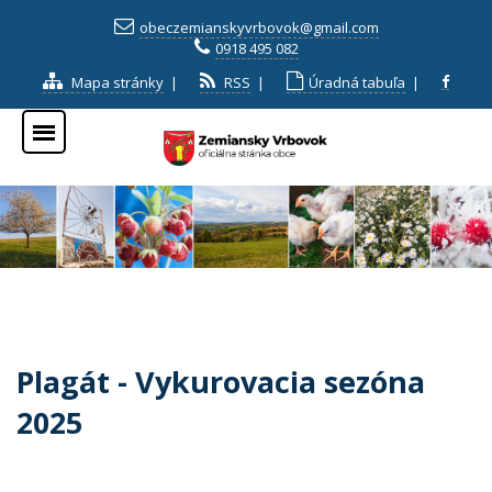
obeczemianskyvrbovok@gmail.com
0918 495 082
Mapa stránky
|
RSS
|
Úradná tabuľa
|
Plagát - Vykurovacia sezóna
2025